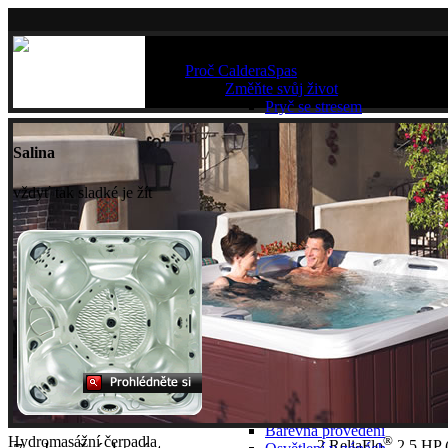
Proč CalderaSpas
Změňte svůj život
Pryč se stresem
Potřebujete kondici
Zpomalte svůj život
Salina
Naprosté pohodlí
Pohodlná sedadla
vždyť tak sladké je žít
Masážní trysky
Relaxační místa
Kruhová terapie
Všemi smysly
Dokonalá funkce
Velmi tichý provoz
Snadná údržba
Pohodlné ovládání
Bezpečné užívání
Nízké náklady
Nejvyšší záruky
Jedinečný styl
Velikosti a tvary
Barevná provedení
Hydromasážní čerpadla
®
2 ReliaFlo
2.5 HP 