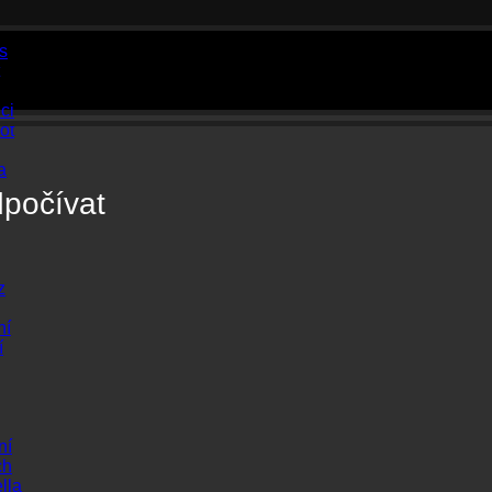
s
ci
ot
a
počívat
z
ní
í
ní
ch
lla