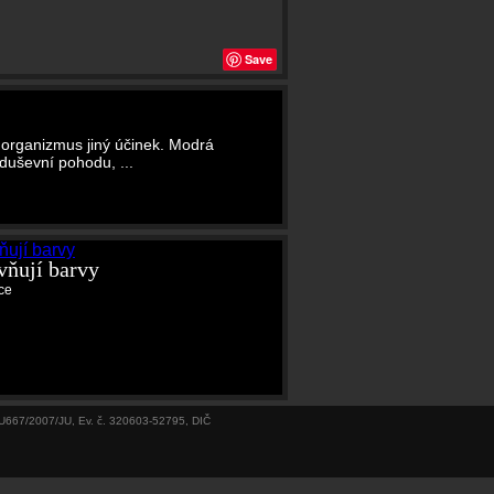
Save
 organizmus jiný účinek. Modrá
 duševní pohodu, ...
vňují barvy
íce
U/U667/2007/JU, Ev. č. 320603-52795, DIČ