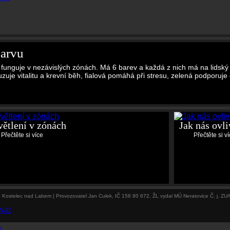
barvu
 funguje v nezávislých zónách. Má 6 barev a každá z nich má na lidský
uje vitalitu a krevní běh, fialová pomáhá při stresu, zelená podporuje
ětlení v zónách
Jak nás ovli
Přečtěte si více
Přečtěte si v
13 Kostelec nad Labem | Provozovatel Jan Culek, IČ 158 80 672, ŽL vydal MÚ Neratovice Č. j. Z
vat
y