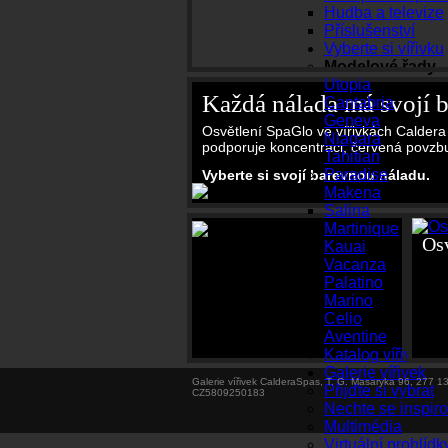
Hudba a televize
Příslušenství
Vyberte si vířivku
Modelové řady
Utopia
Každá nálada má svojí 
Cantabria
Geneva
Osvětlení SpaGlo ve vířivkách Caldera
Niagara
podporuje koncentraci, červená povzbuz
Tahitian
Paradise
Vyberte si svojí barevnou náladu.
Makena
Salina
Martinique
Osv
Kauai
Vacanza
Palatino
Marino
Celio
Aventine
Katalog vířivek
Galerie vířivek
Galerie vířivek CalderaSpas, T. G. Masaryka 96, 277 
Přijďte si vybrat
CZ5809250183
Nechte se inspiro
Multimédia
Virtuální prohlídk