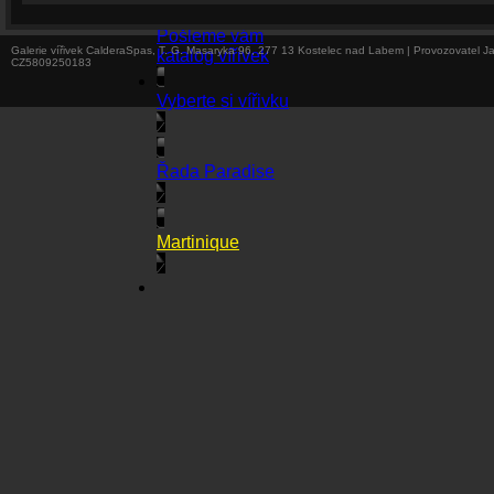
Kontakty
Pošleme vám
Galerie vířivek CalderaSpas, T. G. Masaryka 96, 277 13 Kostelec nad Labem | Provozovatel J
katalog vířivek
CZ5809250183
Vyberte si vířivku
Řada Paradise
Martinique