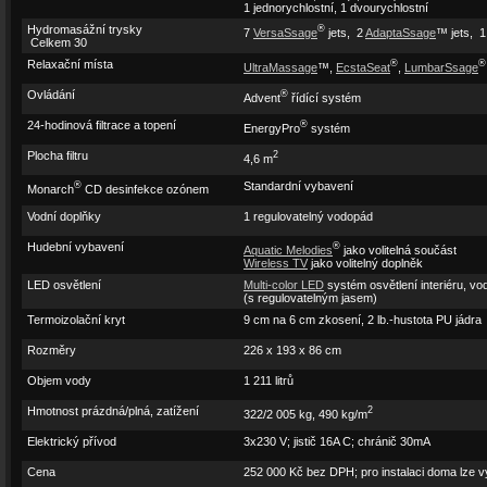
1 jednorychlostní, 1 dvourychlostní
Hudba a televize
Hydromasážní trysky
®
Příslušenství
7
VersaSsage
jets, 2
AdaptaSsage
™ jets, 
Celkem 30
Vyberte si vířivku
Relaxační místa
®
®
UltraMassage
™,
EcstaSeat
,
LumbarSsage
Modelové řady
Utopia
Ovládání
®
Advent
řídící systém
Cantabria
24-hodinová filtrace a topení
®
EnergyPro
systém
Geneva
Niagara
Plocha filtru
2
4,6 m
Tahitian
®
Standardní vybavení
Paradise
Monarch
CD desinfekce ozónem
Makena
Vodní doplňky
1 regulovatelný vodopád
Salina
Martinique
Hudební vybavení
®
Aquatic Melodies
jako volitelná součást
Wireless TV
jako volitelný doplněk
Kauai
LED osvětlení
Vacanza
Multi-color LED
systém osvětlení interiéru, v
(s regulovatelným jasem)
Palatino
Termoizolační kryt
9 cm na 6 cm zkosení, 2 lb.-hustota PU jádra
Marino
Celio
Rozměry
226 x 193 x 86 cm
Aventine
Objem vody
1 211 litrů
Katalog vířivek
Galerie vířivek
Hmotnost prázdná/plná, zatížení
2
322/2 005 kg, 490 kg/m
Přijďte si vybrat
Elektrický přívod
Nechte se inspirovat
3x230 V; jistič 16A C; chránič 30mA
Multimédia
Cena
252 000 Kč bez DPH; pro instalaci doma lze 
Virtuální prohlídky