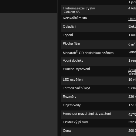
1 jed
Hudba a televize
Hydromasážní trysky
4
Ad
Příslušenství
Celkem 45
Vyberte si vířivku
Relaxační místa
Ultr
Modelové řady
Utopia
Ovládání
Elekt
Cantabria
Topení
1 00
Geneva
Niagara
Plocha filtru
2
6 m
Tahitian
®
Volit
Paradise
Monarch
CD desinfekce ozónem
Makena
Vodní doplňky
1 re
Salina
Martinique
Hudební vybavení
Aqua
Wire
Kauai
LED osvětlení
Vacanza
10 ví
Palatino
Termoizolační kryt
9 cm 
Marino
Celio
Rozměry
226 
Aventine
Objem vody
1 516
Katalog vířivek
Galerie vířivek
Hmotnost prázdná/plná, zatížení
417/
Přijďte si vybrat
Elektrický přívod
3x230
Nechte se inspiro
Multimédia
Cena
200 
Virtuální prohlídk