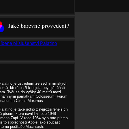
Palatino je ústředním ze sedmi římských
orků, které patří k nejstarobylejší části
ta. Tyčí se do výšky 40 metrů mezi
znamnými památkam Colosseum, Forum
manum a Circus Maximus.
Palatino je také jedno z nejrozšířenějších
ů písem, které navrhl v roce 1948
mann Zapf. V roce 1984 bylo toto písmo
žito společností Apple jako součást
stému počítače Macintosh.