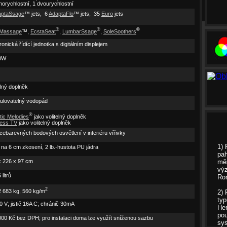
norychlostní, 1 dvourychlostní
aptaSsage
™ jets, 6
AdaptaFlo
™ jets, 35
Euro
jets
®
®
®
aMassage
™,
EcstaSeat
,
LumbarSsage
,
SoleSoothers
ronická řídící jednotka s digitálním displejem
0W
elný doplněk
gulovatelný vodopád
®
tic Melodies
jako volitelný doplněk
less TV
jako volitelný doplněk
cebarevných bodových osvětlení v interiéru vířivky
1) 
na 6 cm zkosení, 2 lb.-hustota PU jádra
pah
x 226 x 97 cm
měs
vý
 litrů
Ro
2
2 683 kg, 560 kg/m
2) 
typ
 V; jistič 16A C; chránič 30mA
vat
Her
pou
000 Kč bez DPH; pro instalaci doma lze využít sníženou sazbu
sy
y