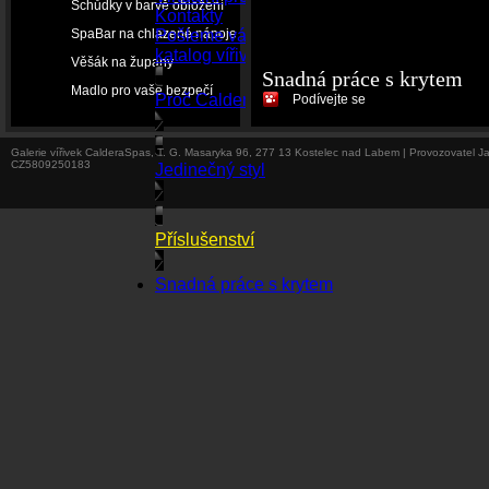
Schůdky v barvě obložení
Kontakty
SpaBar na chlazené nápoje
Pošleme vám
katalog vířivek
Věšák na župany
Snadná práce s krytem
Madlo pro vaše bezpečí
Proč CalderaSpas
Podívejte se
Galerie vířivek CalderaSpas, T. G. Masaryka 96, 277 13 Kostelec nad Labem | Provozovatel J
CZ5809250183
Jedinečný styl
Příslušenství
Snadná práce s krytem