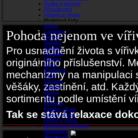
Hudba a televize
Příslušenství
Vyberte si vířivku
Modelové řady
Utopia
Pohoda nejenom ve vířiv
Cantabria
Geneva
Niagara
Pro usnadnění života s vířiv
Tahitian
Paradise
originálního příslušenství. Me
Makena
Salina
Martinique
mechanizmy na manipulaci s 
Kauai
Vacanza
věšáky, zastínění, atd. Každ
Palatino
Marino
sortimentu podle umístění ví
Celio
Aventine
Katalog vířivek
Tak se stává relaxace dok
Galerie vířivek
Přijďte si vybrat
Nechte se inspirovat
Multimédia
Virtuální prohlídky